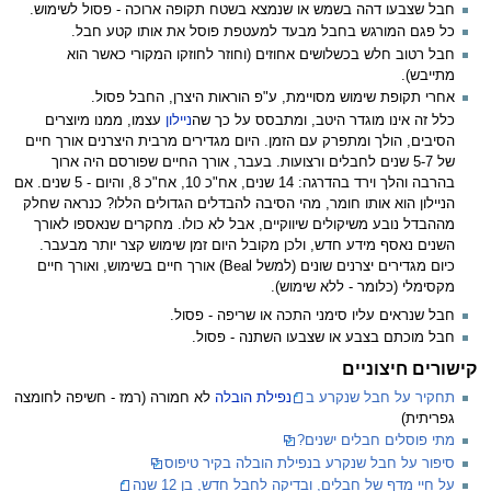
חבל שצבעו דהה בשמש או שנמצא בשטח תקופה ארוכה - פסול לשימוש.
כל פגם המורגש בחבל מבעד למעטפת פוסל את אותו קטע חבל.
חבל רטוב חלש בכשלושים אחוזים (וחוזר לחוזקו המקורי כאשר הוא
מתייבש).
אחרי תקופת שימוש מסויימת, ע"פ הוראות היצרן, החבל פסול.
כלל זה אינו מוגדר היטב, ומתבסס על כך שה
ניילון
עצמו, ממנו מיוצרים
הסיבים, הולך ומתפרק עם הזמן. היום מגדירים מרבית היצרנים אורך חיים
של 5-7 שנים לחבלים ורצועות. בעבר, אורך החיים שפורסם היה ארוך
בהרבה והלך וירד בהדרגה: 14 שנים, אח"כ 10, אח"כ 8, והיום - 5 שנים. אם
הניילון הוא אותו חומר, מהי הסיבה להבדלים הגדולים הללו? כנראה שחלק
מההבדל נובע משיקולים שיווקיים, אבל לא כולו. מחקרים שנאספו לאורך
השנים נאסף מידע חדש, ולכן מקובל היום זמן שימוש קצר יותר מבעבר.
כיום מגדירים יצרנים שונים (למשל Beal) אורך חיים בשימוש, ואורך חיים
מקסימלי (כלומר - ללא שימוש).
חבל שנראים עליו סימני התכה או שריפה - פסול.
חבל מוכתם בצבע או שצבעו השתנה - פסול.
קישורים חיצוניים
תחקיר על חבל שנקרע ב
נפילת הובלה
לא חמורה (רמז - חשיפה לחומצה
גפריתית)
מתי פוסלים חבלים ישנים?
סיפור על חבל שנקרע בנפילת הובלה בקיר טיפוס
על חיי מדף של חבלים, ובדיקה לחבל חדש, בן 12 שנה