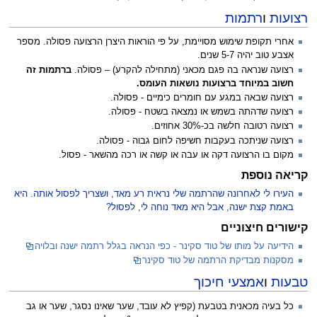
רצועות
ו
רתמות
אחרי תקופת שימוש מסויימת, על פי הוראות היצרן הרצועה פסולה. מספר
אצבע טוב יהיה 5-7 שנים.
רצועה שנראה בה פגם מכאני (מתחילה להקרע) – פסולה.
ברתמות זה
חשוב במיוחד ברצועות נושאות העומס.
רצועה שבאה במגע עם חומרים כימיים - פסולה.
רצועה שדהתה בשמש או נמצאה בשטח - פסולה.
רצועה רטובה חלשה בכ-30% אחוזים.
רצועה שניתכה בעקבות חשיפה לחום גבוה - פסולה.
מקום בו הרצועה דקה או עבה או קשה או רכה מהשאר - פסול.
קריאה נוספת
העירו לי לאחרונה שהרתמה שלי נראית רע מאד, ושצריך לפסול אותה. היא
באמת קצת ישנה, אבל היא מאד נוחה לי, לפסול?
קישורים חיצוניים
הידיעה על מותו של טוד סקינר - כפי הנראה בגלל רתמה ישנה ובלויה
מסקנות מבדיקת הרתמה של טוד סקינר
טבעות
ו
אמצעי חיכוך
כל בעיה מכאנית בטבעת (קפיץ לא עובד, שער שאינו נסגר, שער או גב