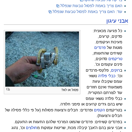
האם צריך באמת לפסול טבעות שנפלו?
עוד: האם צריך באמת לפסול טבעות שנפלו?
אבני עיגון
כל פגיעה מכאנית:
סדקים, קרעים,
מעיכות ועיקומים.
מוטות של
פרנדים
קשיחים שהתעוותו,
טריקמים
סדוקים,
פינים עקומים וכו'.
ב
רוקים
, פלקסי-פרנדים
וכו':
כבלי פלדה
נושאי
עומס שקיבלו עיוות
משמעותי ואינם חוזרים
פסול או לא?
עוד לצורתם המקורית.
כבלי פלדה נושאי עומס
שיש בהם גידים קרועים או סימני חלודה.
בטריקמים
הקסים
ופרנדים: חבלים ורצועות פסולות (על פי כללי פסילה של
חבלים ורצועות).
בפרנדים קשיחים: פרנדים שהמוט המרכזי שלהם התעוות או התעקם.
אבני עיגון בהם ה'אבן' קיבלה מכות, שריטות עמוקות מ
חולצים
וכו', נהוג