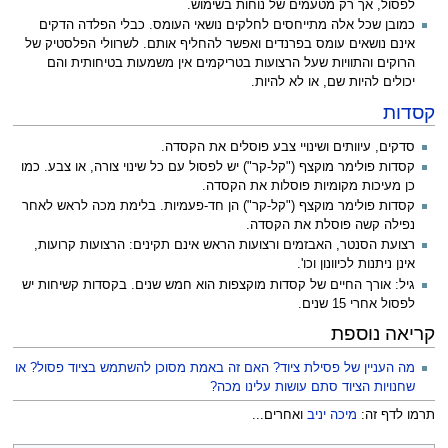
לפסול, אך רק מטעמים של נוחות בשימוש.
כמובן שכל אלה מתייחסים לחלקים נושאי העומס. כבלי הפלדה הדקים
אינם נושאים עומס בפרנדים ואפשר להחליף אותם. לשרוולי הפלסטיק של
הרוקים והתוויות שעל הרצועות בטריקמים אין משמעות בטיחותית והם
יכולים להיות שם, או לא להיות.
קסדות
סדקים, עיוותים ושינויי צבע פוסלים את הקסדה.
קסדות פולימר מוקצף ("קל-קר") יש לפסול עם כל שינוי צורה, או צבע. כמו
כן מעיכות מקומיות פוסלות את הקסדה.
קסדות פולימר מוקצף ("קל-קר") הן חד-פעמיות. בלימת מכה לראש לאחר
נפילה קשה פוסלת את הקסדה.
רצועת הסנטר, האבזמים ורצועות הראש אינם תקינים: הרצועות קרועות,
אינן ניתנות לכיוונון וכו'.
גיל: אורך החיים של קסדות מוקצפות הוא חמש שנים. בקסדות קשיחות יש
לפסול אחרי 15 שנים.
קריאה נוספת
מה העניין של פסילת ציוד? האם זה באמת מסוכן להשתמש בציוד פסול? או
שחנויות הציוד סתם עושות עלינו מכה?
תרמו לדף זה:
מיכה יניב
ואחרים...