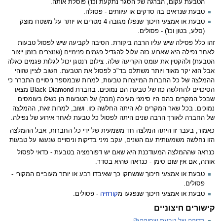
הטבעת עקום, הברגה של הסגר נתקעת וכו') פוסלת אותה.
טבעת שנראים בה סדקים או עיוותים - פסולה.
טבעת או אמצעי חיכוך שנפלו מגובה 4 מטרים או יותר על משטח מוצק
(סלע, בטון וכו') - פסולים.
זהו כלל פסילה שיש עליו הרבה ביקורת. הסיבה לקביעה שיש לפסול טבעות
לאחר נפילה היא שארוע כזה עלול להגדיל פגמים פנימיים (שנוצרים בזמן ייצור
הטבעת) ולהקטין את עומס הקריעה שלה. צילום רנטגן יכול לגלות פגמים כאלה
אבל הוא יקר מאוד ויותר משתלם בד"כ לפסול את הטבעת. חשוב לציין שזוהי
ההמלצה של כל החברות המייצרות טבעות, למרות שבמספר ניסויים התברר כי
הסיכויים להחלשה כזו של טבעת הם נמוכים. בחברת Black Diamond מצאו
שבכל המקרים בהם היו סימני מעיכה (מכה) על הטבעות הן כשלו בעומסים
נמוכים. בכל שאר המקרים לא היתה החלשה כזו. ושוב, למרות זאת, ההמלצה
של החברה לאורך הרבה שנים היתה לפסול כל טבעת לאחר אירוע של נפילה.
כאמור, בעבר זו היתה המלצה חד משמעית של ידי כל החברות, אבל ההמלצה
הזו נחלשה משמעותית עם השנים, עקב מיני בדיקות וניסויים שנעשו על טבעות
כנראה שההמלצה המעודכנת היא שאם יש דפורמציה בטבעת - כדאי לפסול
אותה, אם אין שום סימן - כנראה שהיא בסדר.
טבעת או אמצעי חיכוך שנשחקו כך שאיבדו רבע או יותר מעוביים המקורי -
פסולים.
טבעת או אמצעי חיכוך שנפגעו מ
קורוזיה
- פסולים.
קישורים חיצוניים
בדיקה של טבעת שחוקה