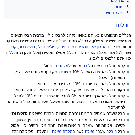
4
אבני עיגון
5
קסדות
6
קריאה נוספת
חבלים
הכללים המפורטים כאן הם באופן עקרוני לחבלי ניילון. מרבית חבלי הטיפוס
והגלישה מיוצרים מניילון, אבל לא כולם. חבלים צפים, חבלים עמידים בשחיקה
ובחום מיוצרים
ממגוון של חומרים
כמו
דיינימה
,
פוליפרופילן
,
פוליאסטר
,
קבלר
ועוד. לכל אחד מאלה עשויים להיות כללי פסילה נוספים (ואולי חלק מן הכללים
כאן אינם רלבנטיים לגביו).
קטע חבל בו נראית ה
ליבה
מבעד ל
מעטפת
- פסול.
קטע חבל שהתעבה מעל ל-10% מעוביו המקורי (המעטפת שעירה או
מנופחת) - פסול.
קטע חבל שהפך צר יותר ב-10% מעוביו המקורי - פסול.
מקום בו החבל דק או עבה או קשה או רך יחסית לשאר החבל - פסול.
קטע חבל שהתארך, ביותר מ-5% לחבל סטאטי וביותר מ-10% לחבל
דינאמי, מאורכו המקורי - פסול. זה אומר שפעלו עליו כוחות גדולים שגרמו
להתארכות.
חבל שעבר עומסים חריגים (גרירת מכוניות, הרמת משקלים גדולים וכו').
חבל שבא במגע עם חומרים כימיים כגון בנזין, טינר, טרפנטין, אצטון,
ספירט, אקונומיקה, שמנים, חומצות שונות, חמרי ניקוי חזקים וכו' - פסול.
חבל
הובלה
שעבר
נפילה
קשה ב
מקדם נפילה
1 ומעלה - פסול להובלה.