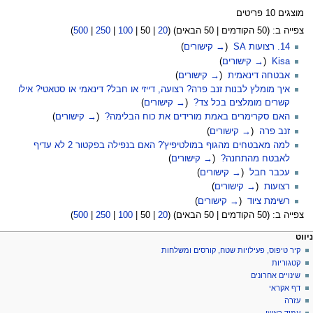
מוצגים 10 פריטים
צפייה ב: (
50 הקודמים
|
50 הבאים
) (
20
|
50
|
100
|
250
|
500
)
14. רצועות SA
‏
(
→ קישורים
)
Kisa
‏
(
→ קישורים
)
אבטחה דינאמית
‏
(
→ קישורים
)
איך מומלץ לבנות זנב פרה? רצועה, דייזי או חבל? דינאמי או סטאטי? אילו
קשרים מומלצים בכל צד?
‏
(
→ קישורים
)
האם סקרימרים באמת מורידים את כוח הבלימה?
‏
(
→ קישורים
)
זנב פרה
‏
(
→ קישורים
)
למה מאבטחים מהגוף במולטיפיץ'? האם בנפילה בפקטור 2 לא עדיף
לאבטח מהתחנה?
‏
(
→ קישורים
)
עכבר חבל
‏
(
→ קישורים
)
רצועות
‏
(
→ קישורים
)
רשימת ציוד
‏
(
→ קישורים
)
צפייה ב: (
50 הקודמים
|
50 הבאים
) (
20
|
50
|
100
|
250
|
500
)
פריט
עולות דף
לים אישיים
ניווט
דף
כניסה
קיר טיפוס, פעילויות שטח, קורסים ומשלחות
יווט
לחשבון
שיחה
קטגוריות
בקשת
קריאה
שינויים אחרונים
חשבון
הצגת
דף אקראי
מקור
עזרה
היסטוריה