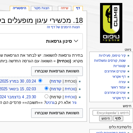
דף
שיחה
הצגת מקור
היסטוריה
18. מכשירי עיגון מופעלים בקפיץ: היסטוריית גרסאות
הצגת היומנים של דף זה
קפיצה
קפיצה
סינון גרסאות
לניווט
לחיפוש
פריט
ניווט
בחירת גרסאות להשוואה: יש לבחור את הגרסאות שברצונך להשוות ולאחר 
יווט
קיר טיפוס, פעילויות
שטח, קורסים ומשלחות
מקרא:
(נוכחית)
= השוואה עם הגרסה החדשה ביותר
קטגוריות
שינויים אחרונים
דף אקראי
30
נוכחית
קודמת
03:24, 30 במרץ 2025
‏
עזרה
במרץ
15
עמוד ראשי
נוכחית
קודמת
02:03, 15 בינואר 2025
2025
בינואר
שינויים אחרונים
4
נוכחית
קודמת
23:30, 4 בדצמבר 2024
דף אקראי
2025
בדצמבר
גיר
אלא רק ב
גרניט
? ==תשובה== פרנדים הם ה
2024
חיפוש
כליםתיבת כלים