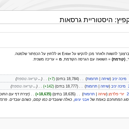
מכן להקיש על Enter או ללחוץ על הכפתור שלמטה.
,
(קודמת)
= השוואה עם הגרסה הקודמת,
מ
= עריכה משנית.
מיכה יניב
שיחה
תרומות
‏
18,784 בתים
+7
‏
←‏קריאה נוספת
‏
מיכה יניב
שיחה
תרומות
‏
18,777 בתים
+142
‏
←‏קריאה נוספת
‏
יורי פלדמן
שיחה
תרומות
‏
18,635 בתים
+18,635
‏
יצירת דף עם התוכן
סוג המתוחכם באמת של
אבני עיגון
, כאלה שעובדים כמו קסם, כשהם עובדים. פרנד