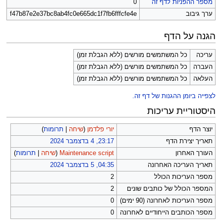
מספר ההפניות לדף זה
0
ערך גיבוב
f47b87e2e37bc8ab4fc0e665dc1f7fb6fffcfe4e
הגנה על הדף
עריכה
כל המשתמשים מורשים (ללא הגבלת זמן)
העברה
כל המשתמשים מורשים (ללא הגבלת זמן)
העלאה
כל המשתמשים מורשים (ללא הגבלת זמן)
לצפייה ביומן ההגנות של דף זה.
היסטוריית עריכות
יוצר הדף
יורי פלדמן
(
שיחה
|
תרומות
)
תאריך יצירת הדף
23:17, 4 בדצמבר 2024
העורך האחרון
Maintenance script
(
שיחה
|
תרומות
)
תאריך העריכה האחרונה
04:35, 5 בדצמבר 2024
מספר העריכות הכולל
2
המספר הכולל של כותבים שונים
2
מספר העריכות לאחרונה (90 ימים)
0
מספר הכותבים הייחודיים לאחרונה
0