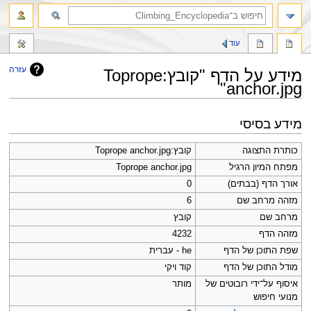
חיפוש
עוד
עזרה
מידע על הדף "קובץ:Toprope
anchor.jpg"
קפיצה
קפיצה
מידע בסיסי
לניווט
לחיפוש
כותרת התצוגה
קובץ:Toprope anchor.jpg
מפתח המיון הרגיל
Toprope anchor.jpg
אורך הדף (בבתים)
0
מזהה מרחב שם
6
מרחב שם
קובץ
מזהה הדף
4232
שפת התוכן של הדף
he - עברית
מודל התוכן של הדף
קוד ויקי
איסוף על־ידי רובוטים של
מותר
מנועי חיפוש