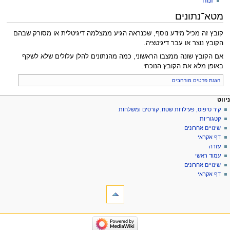
זנוח
מטא־נתונים
קובץ זה מכיל מידע נוסף, שכנראה הגיע ממצלמה דיגיטלית או מסורק שבהם
הקובץ נוצר או עבר דיגיטציה.
אם הקובץ שונה ממצבו הראשוני, כמה מהנתונים להלן עלולים שלא לשקף
באופן מלא את הקובץ הנוכחי.
הצגת פרטים מורחבים
פריט
עולות דף
לים אישיים
ניווט
קובץ
כניסה
קיר טיפוס, פעילויות שטח, קורסים ומשלחות
יווט
לחשבון
שיחה
קטגוריות
בקשת
קריאה
שינויים אחרונים
חשבון
הצגת
דף אקראי
מקור
עזרה
היסטוריה
עמוד ראשי
שינויים אחרונים
דף אקראי
ליםתיבת כלים
דפים
המקושרים
לכאן
יווט
שינויים
קיר
בדפים