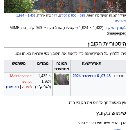
גודל התצוגה המקדימה הזאת:
800 × 595
פיקסלים
.
רזולוציה אחרת:
1,924 × 1,432
פיקסלים
.
לקובץ המקורי
‏
(
1,924 × 1,432
פיקסלים, גודל הקובץ: 949 ק"ב, סוג MIME‏:
)
image/jpeg
היסטוריית הקובץ
ניתן ללחוץ על תאריך/שעה כדי לראות את הקובץ כפי שנראה באותו זמן.
תאריך/שעה
תמונה
ממדים
משתמש
ממוזערת
נוכחית
07:43, 6 בדצמבר 2024
‪1,432 ×
Maintenance
==
==
script
1,924‬
(949 ק"ב)
(
שיחה
|
תרומות
)
ng
ile
אין באפשרותך לדרוס את הקובץ הזה.
שימוש בקובץ
הדף הבא משתמש בקובץ הזה: