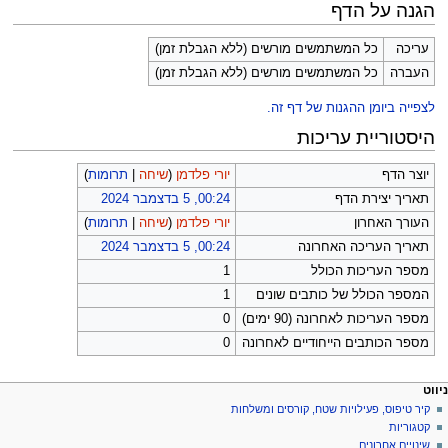
הגנה על הדף
עריכה
כל המשתמשים מורשים (ללא הגבלת זמן)
העברה
כל המשתמשים מורשים (ללא הגבלת זמן)
לצפייה ביומן ההגנות של דף זה.
היסטוריית עריכות
יוצר הדף
יורי פלדמן
(
שיחה
|
תרומות
)
תאריך יצירת הדף
00:24, 5 בדצמבר 2024
העורך האחרון
יורי פלדמן
(
שיחה
|
תרומות
)
תאריך העריכה האחרונה
00:24, 5 בדצמבר 2024
מספר העריכות הכולל
1
המספר הכולל של כותבים שונים
1
מספר העריכות לאחרונה (90 ימים)
0
מספר הכותבים הייחודיים לאחרונה
0
פריט
עולות דף
לים אישיים
ניווט
דף
כניסה
קיר טיפוס, פעילויות שטח, קורסים ומשלחות
יווט
לחשבון
שיחה
קטגוריות
בקשת
קריאה
שינויים אחרונים