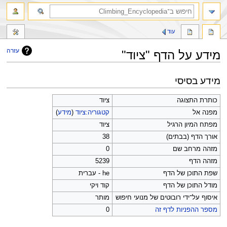
חיפוש
עוד
עזרה
מידע על הדף "ציוד"
קפיצה
קפיצה
מידע בסיסי
לניווט
לחיפוש
כותרת התצוגה
ציוד
מפנה אל
קטגוריה:ציוד
(
מידע
)
מפתח המיון הרגיל
ציוד
אורך הדף (בבתים)
38
מזהה מרחב שם
0
מזהה הדף
5239
שפת התוכן של הדף
he - עברית
מודל התוכן של הדף
קוד ויקי
איסוף על־ידי רובוטים של מנועי חיפוש
מותר
מספר ההפניות לדף זה
0