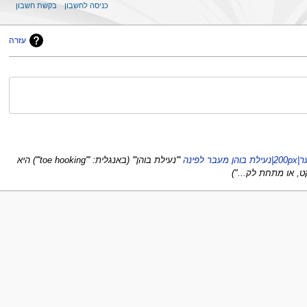
כניסה לחשבון
בקשת חשבון
עזרה
 לפינה
'''נעילת בוהן''' (באנגלית: '''toe hooking''') היא
ט, או מתחת לק..."