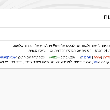
ות
מכן להקיש על Enter או ללחוץ על הכפתור שלמטה.
,
(קודמת)
= השוואה עם הגרסה הקודמת,
מ
= עריכה משנית.
פלדמן
שיחה
תרומות
‏
820 בתים
+820
‏
יצירת דף עם התוכן "
שמאל|ממוזער|200px|נעילת בוהן מעבר
קדמת ה
נעל
, מעל הבהונות, למשיכה. זה יכול להיות מעבר לפינה, בתוך חריץ או פוק