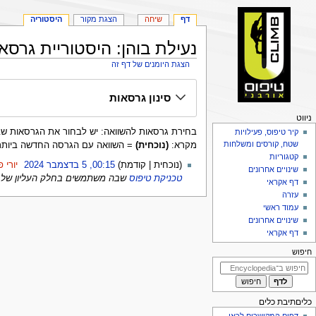
דף
שיחה
הצגת מקור
היסטוריה
נעילת בוהן: היסטוריית גרסא
הצגת היומנים של דף זה
קפיצה
קפיצה
סינון גרסאות
לניווט
לחיפוש
פריט
ניווט
בחירת גרסאות להשוואה: יש לבחור את הגרסאות שברצונך להשוות ולאחר 
יווט
קיר טיפוס, פעילויות
שטח, קורסים ומשלחות
מקרא:
(נוכחית)
= השוואה עם הגרסה החדשה ביותר
קטגוריות
5
נוכחית
קודמת
00:15, 5 בדצמבר 2024
‏
יורי 
שינויים אחרונים
בדצמבר
טכניקת טיפוס
שבה משתמשים בחלק העליון של 
דף אקראי
2024
עזרה
עמוד ראשי
שינויים אחרונים
דף אקראי
חיפוש
כליםתיבת כלים