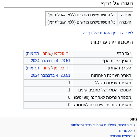
הגנה על הדף
עריכה
כל המשתמשים מורשים (ללא הגבלת זמן)
העברה
כל המשתמשים מורשים (ללא הגבלת זמן)
לצפייה ביומן ההגנות של דף זה.
היסטוריית עריכות
יוצר הדף
יורי פלדמן
(
שיחה
|
תרומות
)
תאריך יצירת הדף
23:51, 4 בדצמבר 2024
העורך האחרון
יורי פלדמן
(
שיחה
|
תרומות
)
תאריך העריכה האחרונה
23:51, 4 בדצמבר 2024
מספר העריכות הכולל
1
המספר הכולל של כותבים שונים
1
מספר העריכות לאחרונה (90 ימים)
0
מספר הכותבים הייחודיים לאחרונה
0
פריט
עולות דף
לים אישיים
ניווט
דף
כניסה
קיר טיפוס, פעילויות שטח, קורסים ומשלחות
יווט
לחשבון
שיחה
קטגוריות
בקשת
קריאה
שינויים אחרונים