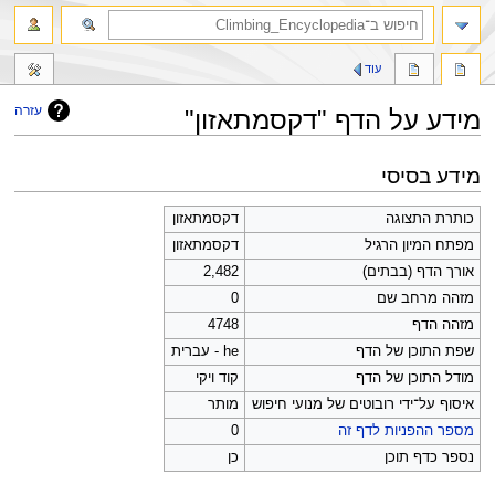
חיפוש
עוד
עזרה
מידע על הדף "דקסמתאזון"
קפיצה
קפיצה
מידע בסיסי
לניווט
לחיפוש
כותרת התצוגה
דקסמתאזון
מפתח המיון הרגיל
דקסמתאזון
אורך הדף (בבתים)
2,482
מזהה מרחב שם
0
מזהה הדף
4748
שפת התוכן של הדף
he - עברית
מודל התוכן של הדף
קוד ויקי
איסוף על־ידי רובוטים של מנועי חיפוש
מותר
מספר ההפניות לדף זה
0
נספר כדף תוכן
כן