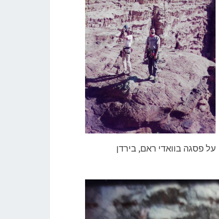
על פסגה בוואדי ראם, בירדן