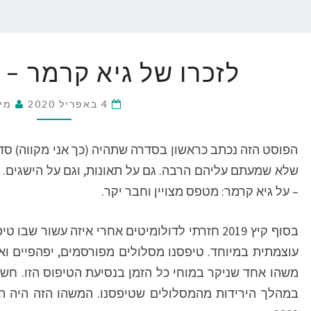
לזכרו
לזכרו של גיא קרמר – 
של
גיא
קרמר
4 באפריל 2020
מי
–
מעין
הפוסט הזה נכתב כראשון בסדרה שתהיה (כך אני מקווה) ס
תחקיר
שלא שמעתם עליהם הרבה. גם על תאונות, וגם על הישגים. ב
– על גיא קרמר: מטפס מצויין וחבר יקר.
בסוף קיץ 2019 חזרתי לדולומיטים אחרי איזה עשור ש
עוצמתית במיוחד. טיפסנו מסלולים מפורסמים, יפהפיים ואר
משהו אחד שניקר במוחי כל הזמן בנסיעת הטיפוס הזו. חשבת
במהלך הירידות מהמסלולים שטיפסנו. המשהו הזה היה ה