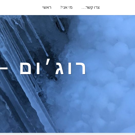
צרו קשר…
מי אני?
ראשי
רוג׳ום –