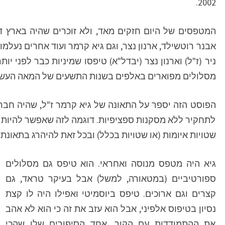
2002.
המטפסים של היום חזקים מאד, ולא זוכרים שהיה בארץ דו
אבנר רוטשילד, ארנון נצר, וגם גיא קרמר ועוד אחרים נעלמ
ניר (ז"ל) וארנון נצר (יבדל"א) טיפסו שמיניות כבר לפני י
מסלולים מפוארים באלפים בשנות התשעים של המאה העשרים 
הפוסט הזה יספר על התאונה של גיא קרמר ז"ל, שהיה חבר, 
לתחקיר ללא מסקנות ספציפיות. דוגמה לזה שאפשר להיות מק
שטויות איומות (או שטויות בכלל) ובכל זאת להיהרג בתאונ
גיא היה מטפס מנוסה ואחראי. הוא טיפס גם מסלולים
ספורטיביים (במטאורה, למשל) אבל בעיקר טראד, גם
קצרים וגם ארוכים. טיפס ביוסמיטי ואפילו היה לו קצת
נסיון בטיפוס אלפיני, אבל הוא עזב את זה כי הוא לא אהב
את ההתמודדות עם הקור. אחד הסיפורים שלו שהכי