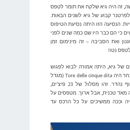
 הם נפגשו בדרום אמריקה בשנת 1995. למעשה, זה היה גיא שלקח את תומר לטפס
לפרטנר קבוע של גיא לשנים הבאות.
ות. הנסיעה הזו היתה נסיעת הטיפוס
ם כי הם כבר היו שם כמה שנים לפני
נון ואת הסביבה – זה מינימום זמן
טפס נטו!
ם של גיא, היתה אמורה לבוא לפגוש
אותו לטיול רגוע, החליטו לטפס מסלול אחרון. המסלול שנבחר היה Tore delle cinque dita (מגדל
חמשת האצבעות) על ה-Sassolungo. מסלול חשוף עם נוף נהדר. זהו מסלול של 23 פיצ'ים,
 כלומר לא קשה מאד טכנית, אבל ארוך. מטפסים על
ייה וככה ממשיכים על כל הרכס עד