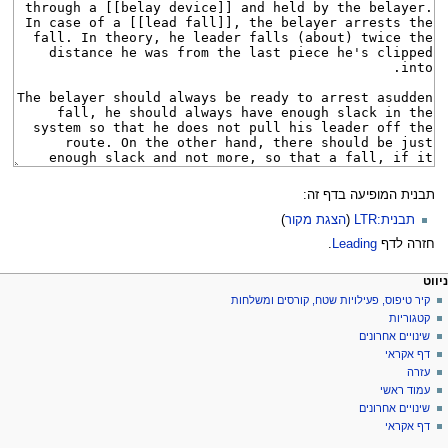
תבנית המופיעה בדף זה:
תבנית:LTR
(
הצגת מקור
)
חזרה לדף
Leading
.
פריט
עולות דף
לים אישיים
ניווט
דף
כניסה
קיר טיפוס, פעילויות שטח, קורסים ומשלחות
יווט
לחשבון
שיחה
קטגוריות
בקשת
קריאה
שינויים אחרונים
חשבון
הצגת
דף אקראי
מקור
עזרה
היסטוריה
עמוד ראשי
שינויים אחרונים
דף אקראי
ליםתיבת כלים