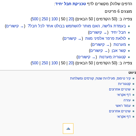
הדפים שלהלן מקשרים לדף
טכניקת חבל יחיד
:
מוצגים 6 פריטים
צפייה ב: (
50 הקודמים
|
50 הבאים
) (
20
|
50
|
100
|
250
|
500
)
בעמדת גלישה, האם מותר להשתמש בבולט אחד לכל חבל?
‏
(
→ קישורים
)
חבל יחיד
‏
(
→ קישורים
)
לולאת פרפר אלפיני מוות
‏
(
→ קישורים
)
מערנות
‏
(
→ קישורים
)
קשר אבן
‏
(
→ קישורים
)
קטגוריה:מערנות
‏
(
→ קישורים
)
צפייה ב: (
50 הקודמים
|
50 הבאים
) (
20
|
50
|
100
|
250
|
500
)
פריט
עולות דף
לים אישיים
ניווט
דף
כניסה
קיר טיפוס, פעילויות שטח, קורסים ומשלחות
יווט
לחשבון
שיחה
קטגוריות
בקשת
קריאה
שינויים אחרונים
חשבון
הצגת
דף אקראי
מקור
עזרה
היסטוריה
עמוד ראשי
שינויים אחרונים
דף אקראי
ליםתיבת כלים
דפים
מיוחדים