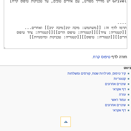
חזרה לדף
טיפוס קרח
.
פריט
עולות דף
לים אישיים
ניווט
דף
כניסה
קיר טיפוס, פעילויות שטח, קורסים ומשלחות
יווט
לחשבון
שיחה
קטגוריות
בקשת
קריאה
שינויים אחרונים
חשבון
הצגת
דף אקראי
מקור
עזרה
היסטוריה
עמוד ראשי
שינויים אחרונים
דף אקראי
ליםתיבת כלים
דפים
המקושרים
לכאן