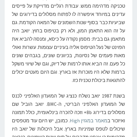
טכניקה מדהימה ממש. עבודת רגליים מדוייקת על פייסים
עדינים במיוחד איפשרה לו לפתוח מסלולים בדירוגים של
שביעיות כבר בסוף שנות השמונים של המאה הקודמת. גם
על זה הוא התאמן המון, ולא רק בטיפוס בחוץ. יואב היה
מתאמן גם בבית: מסמן נקודה על כיסא, ומנסה להביא את
הפוינט של נעל הטיפוס אליה בעיניים עצומות. עשרות ואולי
מאות פעמים של נסיונות, בכיוונים שונים, בגבהים שונים
כל פעם. זה הביא אותו לרמות של דיוק, וגם של שיווי משקל
ברמות שלא היו מוכרות אז בארץ. וגם היום מעטים יכולים
להתגאות ביכולת טכנית כזו.
בשנת 1987 יואב נשלח כנציג של המועדון האלפיני לכנס
של המועדון האלפיני הבריטי, ה-BMC. יואב הוביל שם
מסלולים בדירוג 8b+ וזכה להכרה בינלאומית, כולל תמונה
ואיזכור ב
מאמר במגזין High
. כמובן, יש היום עוד מטפסים
שיכולים לטפס שמיניות בארץ. אבל היכולות של יואב היו