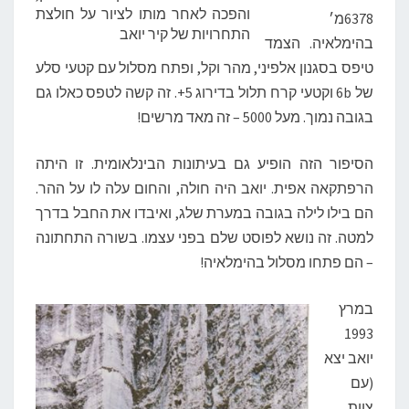
והפכה לאחר מותו לציור על חולצת
6378מ׳
התחרויות של קיר יואב
בהימלאיה. הצמד
טיפס בסגנון אלפיני, מהר וקל, ופתח מסלול עם קטעי סלע
של 6b וקטעי קרח תלול בדירוג 5+. זה קשה לטפס כאלו גם
בגובה נמוך. מעל 5000 – זה מאד מרשים!
הסיפור הזה הופיע גם בעיתונות הבינלאומית. זו היתה
הרפתקאה אפית. יואב היה חולה, והחום עלה לו על ההר.
הם בילו לילה בגובה במערת שלג, ואיבדו את החבל בדרך
למטה. זה נושא לפוסט שלם בפני עצמו. בשורה התחתונה
– הם פתחו מסלול בהימלאיה!
במרץ
1993
יואב יצא
(עם
צוות