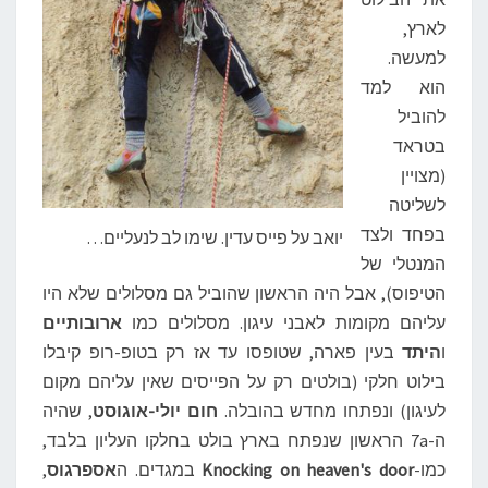
לארץ,
למעשה.
הוא למד
להוביל
בטראד
(מצויין
לשליטה
בפחד ולצד
יואב על פייס עדין. שימו לב לנעליים…
המנטלי של
הטיפוס), אבל היה הראשון שהוביל גם מסלולים שלא היו
עליהם מקומות לאבני עיגון. מסלולים כמו
ארובותיים
ו
היתד
בעין פארה, שטופסו עד אז רק בטופ-רופ קיבלו
בילוט חלקי (בולטים רק על הפייסים שאין עליהם מקום
לעיגון) ונפתחו מחדש בהובלה.
חום יולי-אוגוסט
, שהיה
ה-7a הראשון שנפתח בארץ בולט בחלקו העליון בלבד,
כמו-
Knocking on heaven's door
במגדים. ה
אספרגוס
,