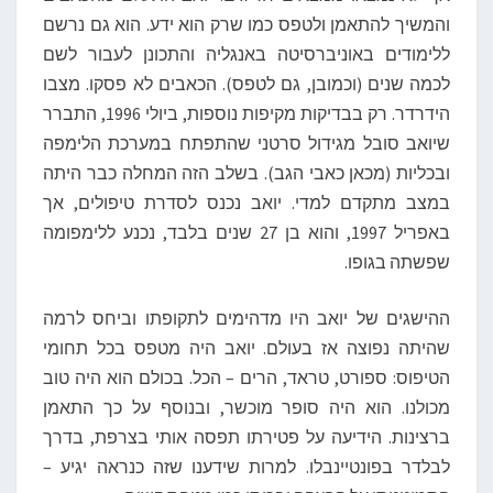
והמשיך להתאמן ולטפס כמו שרק הוא ידע. הוא גם נרשם
ללימודים באוניברסיטה באנגליה והתכונן לעבור לשם
לכמה שנים (וכמובן, גם לטפס). הכאבים לא פסקו. מצבו
הידרדר. רק בבדיקות מקיפות נוספות, ביולי 1996, התברר
שיואב סובל מגידול סרטני שהתפתח במערכת הלימפה
ובכליות (מכאן כאבי הגב). בשלב הזה המחלה כבר היתה
במצב מתקדם למדי. יואב נכנס לסדרת טיפולים, אך
באפריל 1997, והוא בן 27 שנים בלבד, נכנע ללימפומה
שפשתה בגופו.
ההישגים של יואב היו מדהימים לתקופתו וביחס לרמה
שהיתה נפוצה אז בעולם. יואב היה מטפס בכל תחומי
הטיפוס: ספורט, טראד, הרים – הכל. בכולם הוא היה טוב
מכולנו. הוא היה סופר מוכשר, ובנוסף על כך התאמן
ברצינות. הידיעה על פטירתו תפסה אותי בצרפת, בדרך
לבלדר בפונטיינבלו. למרות שידענו שזה כנראה יגיע –