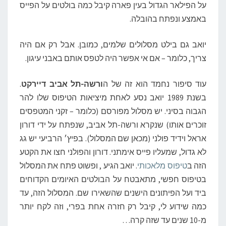
על הפילאר הגדול בעין פארה קיבל כמה בולטים על הפייס
באמצע ונפתח בהובלה.
יואב גם בילט מסלולים שלמים, כמובן. אבל רק אם היה
צריך, כלומר – אם אי אפשר היה לטפס אותם באבני עיגון.
עוד סיפור נחמד הוא זה של ה
ורשה-תל אביב דיירקט
.
בשנת 1989 יואב נסע לאחת מיציאות הטיפוס שלו להר
הגבוה בסיני. יש מסלול מפורסם (כלומר – זקני המטפסים
זוכרים אותו) שנקרא ורשה-תל אביב, שנפתח על ידי דורון
אראל וידיד פולני (מכאן שם המסלול). בפיץ׳ הרביעי יש גג
לא גדול, שמעליו פייס אימתני. דורון והפולני חצו את הקטע
הזה ב
טיפוס מלאכותי
. יואב הגיע , ופשוט פתח את המסלול
בטיפוס חפשי, מתאבטח על הבולטים האיומים הקדוחים
ביד ועל הפיתונים הישנים שהשאירו שם. המסלול הזה, עד
כמה שידוע לי, קיבל רק חזרה אחת בפרי, וזה לקח יותר
מ-10 שנים עד שזה קרה…