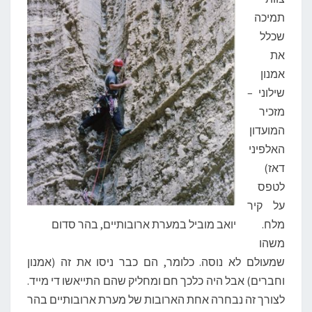
תמיכה
שכלל
את
אמנון
שילוני –
מזכיר
המועדון
האלפיני
דאז)
לטפס
על קיר
מלח.
יואב מוביל במערת ארובותיים, בהר סדום
משהו
שמעולם לא נוסה. כלומר, הם כבר ניסו את זה (אמנון
וחברים) אבל היה כלכך חם ומחליק שהם התייאשו די מייד.
לצורך זה נבחרה אחת הארובות של מערת ארובותיים בהר