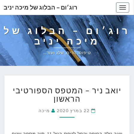
רוג׳ום – הבלוג של מיכה יניב
Toggle
navigation
רוג׳ום – הבלוג של
מיכה יניב
טיפוס, הרים, שלג ועוד…
יואב
יואב ניר – המטפס הספורטיבי
ניר
–
הראשון
המטפס
הספורטיבי
22 במרץ 2020
מיכה
הראשון