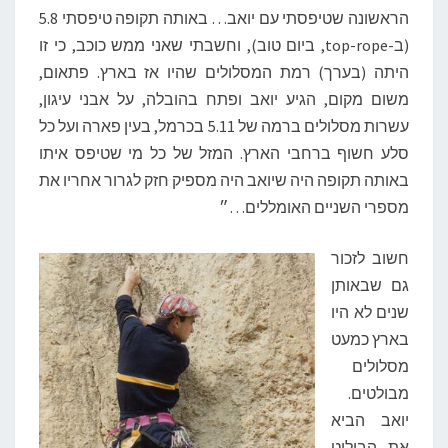
הראשונה שטיפסתי עם יואב… באותה תקופה טיפסתי 5.8
(ב-top-rope, ביום טוב), וחשבתי שאני ממש כוכב, כי זו
היתה (בערך) רמת המסלולים שהיו אז בארץ. פתאום,
משום מקום, הגיע יואב ופתח בהובלה, על אבני עיגון,
עשרות מסלולים ברמה של 5.11 בכרמל, בעין פארה ועל כל
סלע חשוף ברחבי הארץ. המזל של כל מי שטיפס איתו
באותה תקופה היה שיואב היה מספיק חזק לגרור אחריו את
מספרי השניים האומללים…״
חשוב לזכור
גם שבאותן
שנים לא היו
בארץ כמעט
מסלולים
מבולטים.
יואב הביא
את הבילוט