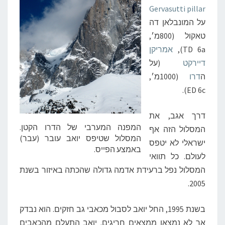
Gervasutti pillar
על המונבלאן דה
טאקול (800מ׳,
TD 6a),
אמריקן
דיירקט
(על
ה
דרו
(1000מ׳,
ED 6c).
דרך אגב, את
המפנה המערבי של הדרו הקטן.
המסלול הזה אף
המסלול שטיפס יואב עובר (עבר)
ישראלי לא יטפס
באמצע הפייס.
לעולם. כל תוואי
המסלול נפל ברעידת אדמה גדולה שהכתה באיזור בשנת
2005.
בשנת 1995, החל יואב לסבול מכאבי גב חזקים. הוא נבדק
אך לא נמצאו ממצאים חריגים. יואב התעלם מהכאבים