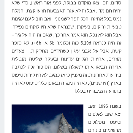
סדום. הם יצאו מוקדם בבוקר, לפני אור ראשון, כדי שלא
יהיה חם מדי, אבל זה לא עזר. האצבעות הזיעו קצת, והמלח
נמס בכל אחיזה והכל הפך לשמנוני. יואב הוביל עם עגינות
טבעיות (רוקים, בעיקר), שכנראה שלא היו לוקחים נפילה.
אבל הוא לא נפל. הוא אמר אחר כך, שאם זה היה על גיר –
זה היה כנראה 5.10d כזה (כלומר 6b או 6b+). לא סופר
קשה, אבל על אבני עיגון כשהידיים מחליקות… צעדים
מוזרים, אחיזות רגליים עדינות ובעיקר שליטה מנטלית
אדירה הביאו אותו למעלה בשלום. הסיפור זכה לכתבה
בידיעות אחרונות. זה מעניין כי אז כמעט לא היו קירות טיפוס
בארץ (היו שניים), לא היה נינג׳ה ובאופן כללי טיפוס לא היה
בתודעה הציבורית בכלל!
בשנת 1995 יואב
יצא שוב לאלפים
וטיפס מסלולים
מרשימים ביניהם