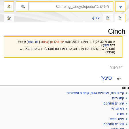
חיפוש
עוד
Cinch
גרסה מ־23:32, 4 בדצמבר 2024 מאת
יורי פלדמן
(
שיחה
|
תרומות
)
(הפניה
לדף
סינץ'
)
(הבדל) → הגרסה הקודמת | הגרסה האחרונה (הבדל) | הגרסה הבאה ←
(הבדל)
דף הפניה
קפיצה
קפיצה
הפניה ל:
סינץ'
לניווט
לחיפוש
פריט
עולות דף
לים אישיים
ניווט
דף
כניסה
קיר טיפוס, פעילויות שטח, קורסים ומשלחות
יווט
לחשבון
שיחה
קטגוריות
בקשת
קריאה
שינויים אחרונים
חשבון
הצגת
דף אקראי
מקור
עזרה
היסטוריה
עמוד ראשי
שינויים אחרונים