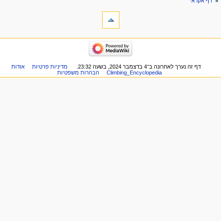
דף אקראי
ליםתיבת כלים
דפים
המקושרים
לכאן
יווט
שינויים
קיר
בדפים
טיפוס,
המקושרים
פעילויות
דף זה נערך לאחרונה ב־4 בדצמבר 2024, בשעה 23:32.
מדיניות פרטיות
אודות
דפים
Climbing_Encyclopedia
הבהרות משפטיות
שטח,
מיוחדים
קורסים
גרסה
ומשלחות
להדפסה
קטגוריות
קישור
שינויים
קבוע
אחרונים
מידע
דף
על
אקראי
הדף
עזרה
עמוד
ראשי
שינויים
אחרונים
דף
אקראי