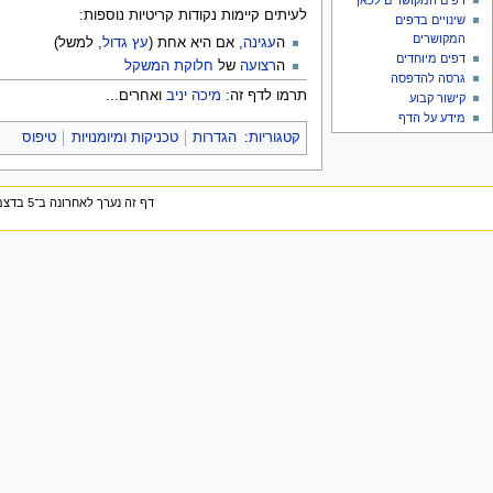
דפים המקושרים לכאן
לעיתים קיימות נקודות קריטיות נוספות:
שינויים בדפים
המקושרים
ה
עגינה
, אם היא אחת (
עץ גדול
, למשל)
דפים מיוחדים
ה
רצועה
של
חלוקת המשקל
גרסה להדפסה
תרמו לדף זה:
מיכה יניב
ואחרים...
קישור קבוע
מידע על הדף
קטגוריות
:
הגדרות
טכניקות ומיומנויות
טיפוס
דף זה נערך לאחרונה ב־5 בדצמבר 2024, בשעה 00:36.