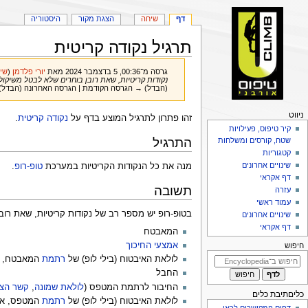
דף
שיחה
הצגת מקור
היסטוריה
תרגיל נקודה קריטית
גרסה מ־00:36, 5 בדצמבר 2024 מאת
יורי פלדמן
(
שי
נקודות קריטיות, שאת רובן בוחרים שלא לבטל משיקולי
(הבדל) → הגרסה הקודמת | הגרסה האחרונה (הבדל)
פריט
ניווט
קפיצה
קפיצה
זהו פתרון לתרגיל המוצע בדף על
נקודה קריטית
.
יווט
קיר טיפוס, פעילויות
לניווט
לחיפוש
התרגיל
שטח, קורסים ומשלחות
קטגוריות
שינויים אחרונים
מנה את כל הנקודות הקריטיות במערכת
טופ-רופ
.
דף אקראי
תשובה
עזרה
עמוד ראשי
בטופ-רופ יש מספר רב של נקודות קריטיות, שאת רובן
שינויים אחרונים
דף אקראי
המאבטח
אמצעי החיכוך
חיפוש
לולאת האיבטוח (בילי לופ) של
רתמת
המאבטח, א
החבל
החיבור לרתמת המטפס (
לולאת שמונה
,
קשר הצ
כליםתיבת כלים
לולאת האיבטוח (בילי לופ) של
רתמת
המטפס, אם