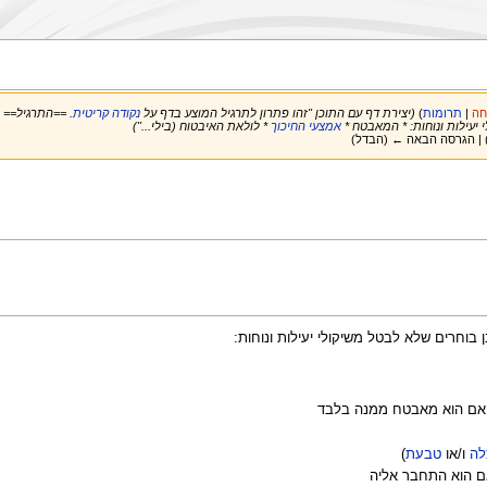
חה
|
תרומות
)
(יצירת דף עם התוכן "זהו פתרון לתרגיל המוצע בדף על
נקודה קריטית
. ==התרגיל== 
 יעילות ונוחות: * המאבטח *
אמצעי החיכוך
* לולאת האיבטוח (בילי...")
 | הגרסה הבאה ← (הבדל)
 בוחרים שלא לבטל משיקולי יעילות ונוחות:
ם הוא מאבטח ממנה בלבד
לה
ו/או
טבעת
)
 הוא התחבר אליה