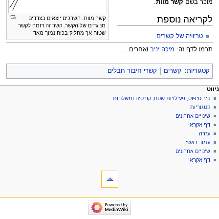
מוכר בשם
קשר מוות
.
לקריאה נוספת
קשר מוות. השרכים יוצאים בצדדים
מנוגדים של הקשר. קשר זה דומה לקשר
שטוח אך מחליק בכוח נמוך מאד
טריוויה של קשרים
תרמו לדף זה:
מיכה יניב
ואחרים...
קטגוריות
:
קשרים
קשרי חיבור חבלים
פריט
עולות דף
לים אישיים
ניווט
דף
כניסה
קיר טיפוס, פעילויות שטח, קורסים ומשלחות
יווט
לחשבון
שיחה
קטגוריות
בקשת
קריאה
שינויים אחרונים
חשבון
הצגת
דף אקראי
מקור
עזרה
היסטוריה
עמוד ראשי
שינויים אחרונים
דף אקראי
ליםתיבת כלים
דפים
המקושרים
לכאן
יווט
שינויים
קיר
בדפים
טיפוס,
המקושרים