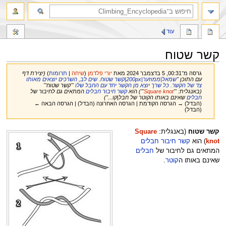
חיפוש
עוד
קשר שטוח
גרסה מ־00:31, 5 בדצמבר 2024 מאת
יורי פלדמן
(
שיחה
|
תרומות
)
(יצירת דף
עם התוכן "
שמאל|ממוזער|200px|קשר שטוח. שים לב, השרכים יוצאים מאותו
צד של הקשר. כל שרך יוצא מן הקשר יחד עם החבל שלו
'''קשר שטוח'''
(באנגלית: '''
Square knot
''') הוא
קשר חיבור חבלים
המתאים גם לחיבור של
חבלים
שאינם באותו הקוטר של חבל|קו...")
(הבדל) → הגרסה הקודמת | הגרסה האחרונה (הבדל) | הגרסה הבאה ←
(הבדל)
קפיצה
קפיצה
קשר שטוח
(באנגלית:
Square
לניווט
לחיפוש
knot
) הוא
קשר חיבור חבלים
המתאים גם לחיבור של
חבלים
שאינם באותו ה
קוטר
.