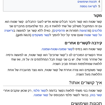
4
תכונות ושימושים
5
לקריאה נוספת
מקור
קשר שטוח הוא קשר חיבור חבלים שהוא אדיש לעובי החבלים. קשר שטוח הוא
גם זה המתקבל משילוב של שתי לולאות זו בזו, כפי שלפעמים מחברים שני
סלינגים
(מ
רצועות
תפורות או
פרוסיקים
), כאילו ללא קשר אך למעשה ב
וריאציה
על קשר שטוח
שעם שינוי קל יכול להפוך ל
קשר משקפים
(girth hitch).
קירבה לקשרים אחרים
קשר שטוח הוא בסיס ל
קשר שמונה-שטוח-שמונה
.
אחד הקשרים המוכרים לנו כ"קשר שרוכים" הוא קשר שטוח, או למעשה ורסיה
של שחרור מהיר שלו. יש בו שני קצות חבל המתלפפים זה על זה, ואז שתי
לולאות שמתלפפות האחת סביב השניה.
קשר משקפים הוא צורה אחרת של קשר שטוח, והוא נוצר מהעברה של אחת
הלולאות מעל השניה.
איך קושרים אותו?
קשר שטוח בנוי משתי לולאות נקשר בדומה ל
קשר פלמי
, רק שכאן עוקבים אחרי
קשר בוהן
, בניגוד לקשר פלמי המבוסס על
קשר שמונה
.
תכונות ושימושים