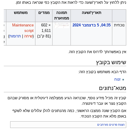
ניתן ללחוץ על תאריך/שעה כדי לראות את הקובץ כפי שנראה באותו זמן.
תאריך/שעה
תמונה
ממדים
משתמש
ה
ממוזערת
נוכחית
04:35, 5 בדצמבר 2024
‪602 ×
Maintenance
== 
==
script
1,611‬
(81 ק"ב)
(
שיחה
|
תרומות
)
ing
file
אין באפשרותך לדרוס את הקובץ הזה.
שימוש בקובץ
הדף הבא משתמש בקובץ הזה:
זנוח
מטא־נתונים
קובץ זה מכיל מידע נוסף, שכנראה הגיע ממצלמה דיגיטלית או מסורק שבהם
הקובץ נוצר או עבר דיגיטציה.
אם הקובץ שונה ממצבו הראשוני, כמה מהנתונים להלן עלולים שלא לשקף
באופן מלא את הקובץ הנוכחי.
הצגת פרטים מורחבים