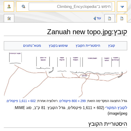
חיפוש
עוד
קובץ
:
Zanuah new topo.jpg
קפיצה
קפיצה
קובץ
היסטוריית הקובץ
שימוש בקובץ
מטא־נתונים
לניווט
לחיפוש
גודל התצוגה המקדימה הזאת:
800 × 299
פיקסלים
.
רזולוציה אחרת:
1,611 × 602
פיקסלים
.
לקובץ המקורי
‏
(
1,611 × 602
פיקסלים, גודל הקובץ: 81 ק"ב, סוג MIME‏:
)
image/jpeg
היסטוריית הקובץ