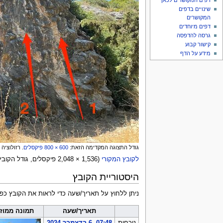
דפים המקושרים לכאן
שינויים בדפים
המקושרים
דפים מיוחדים
גרסה להדפסה
קישור קבוע
מידע על הדף
גודל התצוגה המקדימה הזאת:
800 × 600
פיקסלים
.
רזולוציה
לקובץ המקורי
‏
(
2,048 × 1,536
פיקסלים, גודל הקובץ: 1.33 מ"ב, סוג IME
היסטוריית הקובץ
ניתן ללחוץ על תאריך/שעה כדי לראות את הקובץ כפי
תאריך/שעה
תמונה ממוז