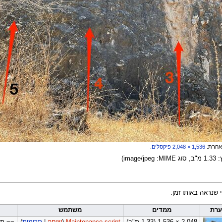
 אחרת:
2,048 × 1,536
פיקסלים
.
M‏:
image/jpeg
)
 שנראה באותו זמן.
ערת
ממדים
משתמש