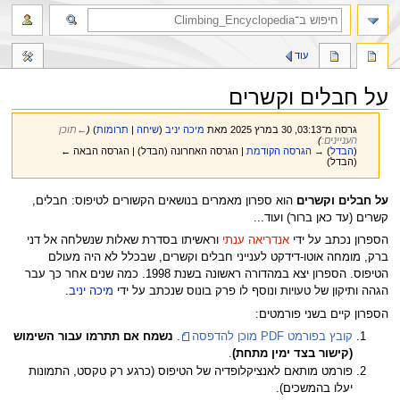
חיפוש
עוד
על חבלים וקשרים
גרסה מ־03:13, 30 במרץ 2025 מאת
מיכה יניב
(
שיחה
|
תרומות
)
(
←‏תוכן
העניינים:
)
(
הבדל
)
→ הגרסה הקודמת
| הגרסה האחרונה (הבדל) | הגרסה הבאה ←
(הבדל)
קפיצה
קפיצה
על חבלים וקשרים
הוא ספרון מאמרים בנושאים הקשורים לטיפוס: חבלים,
לניווט
לחיפוש
קשרים (עד כאן ברור) ועוד...
הספרון נכתב על ידי
אנדריאה ענתי
וראשיתו בסדרת שאלות שנשלחה אל דני
ברק, מומחה אוטו-דידקט לענייני חבלים וקשרים, שבכלל לא היה מעולם
הטיפוס. הספרון יצא במהדורה ראשונה בשנת 1998. כמה שנים אחר כך עבר
הגהה ותיקון של טעויות ונוסף לו פרק בונוס שנכתב על ידי
מיכה יניב
.
הספרון קיים בשני פורמטים:
קובץ בפורמט PDF מוכן להדפסה
.
נשמח אם תתרמו עבור השימוש
(קישור בצד ימין מתחת)
.
פורמט מותאם לאנציקלופדיה של הטיפוס (כרגע רק טקסט, התמונות
יעלו בהמשכים).