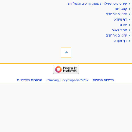
דף
כניסה
קיר טיפוס, פעילויות שטח, קורסים ומשלחות
יווט
לחשבון
שיחה
קטגוריות
בקשת
קריאה
שינויים אחרונים
חשבון
הצגת
דף אקראי
מקור
עזרה
היסטוריה
עמוד ראשי
שינויים אחרונים
דף אקראי
ליםתיבת כלים
דפים
המקושרים
לכאן
יווט
שינויים
קיר
בדפים
טיפוס,
המקושרים
פעילויות
מדיניות פרטיות
אודות Climbing_Encyclopedia
הבהרות משפטיות
Atom
שטח,
דפים
קורסים
מיוחדים
ומשלחות
מידע
קטגוריות
על
שינויים
הדף
אחרונים
דף
אקראי
עזרה
עמוד