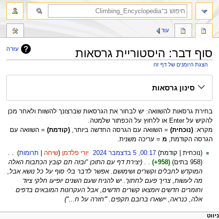
חיפוש
עוד
עזרה
סוף דבר: היסטוריית גרסאות
הצגת היומנים של דף זה
קפיצה
קפיצה
סינון גרסאות
לניווט
לחיפוש
בחירת גרסאות להשוואה: יש לבחור את הגרסאות שברצונך להשוות ולאחר מכן
להקיש על Enter או ללחוץ על הכפתור שלמטה.
מקרא:
(נוכחית)
= השוואה עם הגרסה החדשה ביותר,
(קודמת)
= השוואה עם
הגרסה הקודמת,
מ
= עריכה משנית.
5
נוכחית
קודמת
00:17, 5 בדצמבר 2024
‏
יורי פלדמן
שיחה
תרומות
‏
בדצמבר
958 בתים
+958
‏
יצירת דף עם התוכן "ובזה תם קובץ הכתבות האלה
2024
המוקדש לחבלים וקשרים ושימושם. אפשר לדבר בלי סוף על כל נושא אבל,
מה לעשות, צריך פעם לחתוך. יש להניח שעם השנים יופיעו חלקי ציוד
וחומרים חדשים ויומצאו קשרים חדשים, אבל העקרונות המובאים בדפים
אלה, כנראה, יישארו ברובם תקפים. '''חזרה על ח..."
פריט
עולות דף
לים אישיים
ניווט