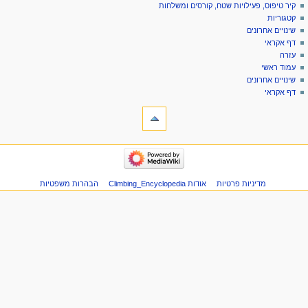
דף
כניסה
קיר טיפוס, פעילויות שטח, קורסים ומשלחות
יווט
מיוחד
לחשבון
קטגוריות
בקשת
שינויים אחרונים
חשבון
דף אקראי
עזרה
עמוד ראשי
שינויים אחרונים
דף אקראי
ליםתיבת כלים
דפים
מיוחדים
גרסה
יווט
להדפסה
קיר
טיפוס,
פעילויות
מדיניות פרטיות
אודות Climbing_Encyclopedia
הבהרות משפטיות
שטח,
קורסים
ומשלחות
קטגוריות
שינויים
אחרונים
דף
אקראי
עזרה
עמוד