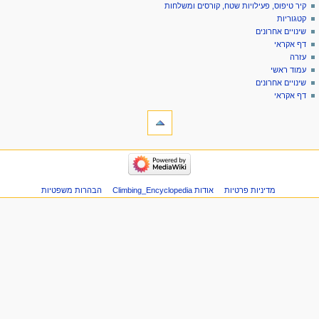
דף
כניסה
קיר טיפוס, פעילויות שטח, קורסים ומשלחות
יווט
מיוחד
לחשבון
קטגוריות
בקשת
שינויים אחרונים
חשבון
דף אקראי
עזרה
עמוד ראשי
שינויים אחרונים
דף אקראי
ליםתיבת כלים
דפים
מיוחדים
גרסה
יווט
להדפסה
קיר
טיפוס,
פעילויות
מדיניות פרטיות
אודות Climbing_Encyclopedia
הבהרות משפטיות
שטח,
קורסים
ומשלחות
קטגוריות
שינויים
אחרונים
דף
אקראי
עזרה
עמוד