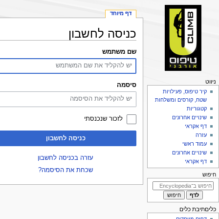
דף מיוחד
כניסה לחשבון
קפיצה
קפיצה
שם משתמש
לניווט
לחיפוש
פריט
ניווט
סיסמה
יווט
קיר טיפוס, פעילויות
שטח, קורסים ומשלחות
קטגוריות
שינויים אחרונים
לזכור שנכנסתי
דף אקראי
עזרה
כניסה לחשבון
עמוד ראשי
שינויים אחרונים
עזרה בכניסה לחשבון
דף אקראי
שכחת את הסיסמה?
חיפוש
כליםתיבת כלים