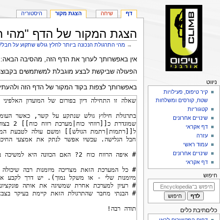
דף
שיחה
הצגת מקור
היסטוריה
הצגת המקור של הדף "מהי ה
→
מהי התרגולת הנכונה ביותר לחלץ גולש שתקוע על חבל?
קפיצה
קפיצה
אין באפשרותך לערוך את הדף הזה, מהסיבה הבאה:
לניווט
לחיפוש
הפעולה שביקשת לבצע מוגבלת למשתמשים בקבוצ
פריט
ניווט
באפשרותך לצפות בקוד המקור של הדף הזה ולהעתיק
יווט
קיר טיפוס, פעילויות
שטח, קורסים ומשלחות
קטגוריות
שינויים אחרונים
דף אקראי
עזרה
עמוד ראשי
שינויים אחרונים
דף אקראי
חיפוש
כליםתיבת כלים