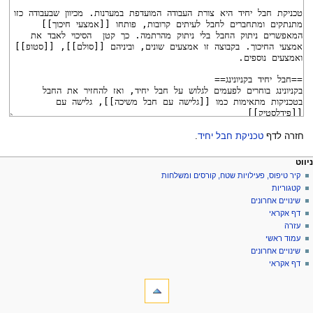
חזרה לדף
טכניקת חבל יחיד
.
פריט
עולות דף
לים אישיים
ניווט
דף
כניסה
קיר טיפוס, פעילויות שטח, קורסים ומשלחות
יווט
לחשבון
שיחה
קטגוריות
בקשת
קריאה
שינויים אחרונים
חשבון
הצגת
דף אקראי
מקור
עזרה
היסטוריה
עמוד ראשי
שינויים אחרונים
דף אקראי
ליםתיבת כלים
דפים
המקושרים
לכאן