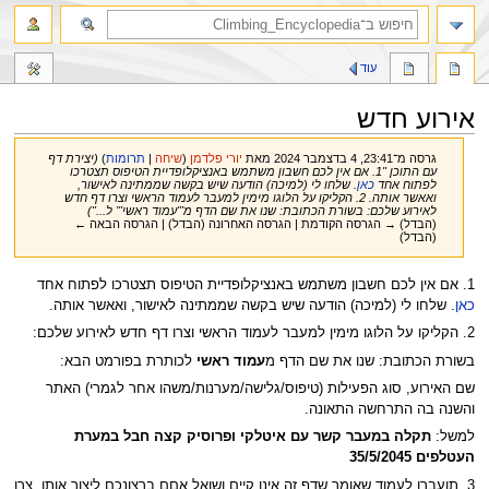
חיפוש
עוד
אירוע חדש
גרסה מ־23:41, 4 בדצמבר 2024 מאת
יורי פלדמן
(
שיחה
|
תרומות
)
(יצירת דף
עם התוכן "1. אם אין לכם חשבון משתמש באנציקלופדיית הטיפוס תצטרכו
לפתוח אחד
כאן
. שלחו לי (למיכה) הודעה שיש בקשה שממתינה לאישור,
ואאשר אותה. 2. הקליקו על הלוגו מימין למעבר לעמוד הראשי וצרו דף חדש
לאירוע שלכם: בשורת הכתובת: שנו את שם הדף מ'''עמוד ראשי''' ל...")
(הבדל) → הגרסה הקודמת | הגרסה האחרונה (הבדל) | הגרסה הבאה ←
(הבדל)
קפיצה
קפיצה
1. אם אין לכם חשבון משתמש באנציקלופדיית הטיפוס תצטרכו לפתוח אחד
לניווט
לחיפוש
כאן
. שלחו לי (למיכה) הודעה שיש בקשה שממתינה לאישור, ואאשר אותה.
2. הקליקו על הלוגו מימין למעבר לעמוד הראשי וצרו דף חדש לאירוע שלכם:
בשורת הכתובת: שנו את שם הדף מ
עמוד ראשי
לכותרת בפורמט הבא:
שם האירוע, סוג הפעילות (טיפוס/גלישה/מערנות/משהו אחר לגמרי) האתר
והשנה בה התרחשה התאונה.
למשל:
תקלה במעבר קשר עם איטלקי ופרוסיק קצה חבל במערת
העטלפים 35/5/2045
3. תועברו לעמוד שאומר שדף זה אינו קיים ושואל אםם ברצונכם ליצור אותו. צרו