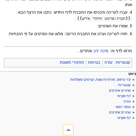
אותו.
4. עברו לעריכה והכניסו את התבנית לדף החדש: כתבו את הרצף הבא:
{{תבנית:פורמט תחקיר אירוע}}
.
5. שמרו את השינויים.
6. חזרו לעריכה וערכו את התבנית הריקה: מלאו את הפרטים על פי ההנחיות.
תרמו לדף זה:
מיכה יניב
ואחרים...
קטגוריות
:
עזרה
בטיחות
תחקירי תאונות
פריט
עולות דף
לים אישיים
ניווט
דף
כניסה
קיר טיפוס, פעילויות שטח, קורסים ומשלחות
יווט
לחשבון
שיחה
קטגוריות
בקשת
קריאה
שינויים אחרונים
חשבון
הצגת
דף אקראי
מקור
עזרה
היסטוריה
עמוד ראשי
שינויים אחרונים
דף אקראי
ליםתיבת כלים
דפים
המקושרים